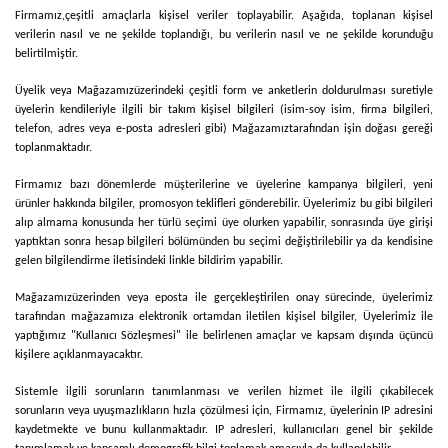
Firmamız,
çeşitli amaçlarla kişisel veriler toplayabilir. Aşağıda, toplanan kişisel
verilerin nasıl ve ne şekilde toplandığı, bu verilerin nasıl ve ne şekilde korunduğu
belirtilmiştir.
Üyelik veya
Mağazamız
üzerindeki çeşitli form ve anketlerin doldurulması suretiyle
üyelerin kendileriyle ilgili bir takım kişisel bilgileri (isim-soy isim, firma bilgileri,
telefon, adres veya e-posta adresleri gibi)
Mağazamız
tarafından işin doğası gereği
toplanmaktadır.
Firmamız bazı dönemlerde müşterilerine ve üyelerine kampanya bilgileri, yeni
ürünler hakkında bilgiler, promosyon teklifleri gönderebilir. Üyelerimiz bu gibi bilgileri
alıp almama konusunda her türlü seçimi üye olurken yapabilir, sonrasında üye girişi
yaptıktan sonra hesap bilgileri bölümünden bu seçimi değiştirilebilir ya da kendisine
gelen bilgilendirme iletisindeki linkle bildirim yapabilir.
Mağazamız
üzerinden veya eposta ile gerçekleştirilen onay sürecinde, üyelerimiz
tarafından mağazamıza elektronik ortamdan iletilen kişisel bilgiler, Üyelerimiz ile
yaptığımız "Kullanıcı Sözleşmesi" ile belirlenen amaçlar ve kapsam dışında üçüncü
kişilere açıklanmayacaktır.
Sistemle ilgili sorunların tanımlanması ve verilen hizmet ile ilgili çıkabilecek
sorunların veya uyuşmazlıkların hızla çözülmesi için,
Firmamız
, üyelerinin IP adresini
kaydetmekte ve bunu kullanmaktadır. IP adresleri, kullanıcıları genel bir şekilde