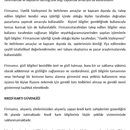
tanımlamak ve kapsamlı demografik bilgi toplamak amacıyla da kullanılabilir.
Firmamız
, Üyelik Sözleşmesi ile belirlenen amaçlar ve kapsam dışında da, talep
edilen bilgileri kendisi veya işbirliği içinde olduğu kişiler tarafından doğrudan
pazarlama yapmak amacıyla kullanabilir. Kişisel bilgiler, gerektiğinde kullanıcıyla
temas kurmak için de kullanılabilir.
Firmamız
tarafından talep edilen bilgiler veya
kullanıcı tarafından sağlanan bilgiler veya
Mağazamız
üzerinden yapılan işlemlerle
ilgili bilgiler;
Firmamız
ve işbirliği içinde olduğu kişiler tarafından, "Üyelik Sözleşmesi"
ile belirlenen amaçlar ve kapsam dışında da, üyelerimizin kimliği ifşa edilmeden
çeşitli istatistiksel değerlendirmeler, veri tabanı oluşturma ve pazar araştırmalarında
kullanılabilir.
Firmamız
, gizli bilgileri kesinlikle özel ve gizli tutmayı, bunu bir sır saklama yükümü
olarak addetmeyi ve gizliliğin sağlanması ve sürdürülmesi, gizli bilginin tamamının
veya herhangi bir kısmının kamu alanına girmesini veya yetkisiz kullanımını veya
üçüncü bir kişiye ifşasını önlemek için gerekli tüm tedbirleri almayı ve gerekli özeni
göstermeyi taahhüt etmektedir.
KREDİ KARTI GÜVENLİĞİ
Firmamız
, alışveriş sitelerimizden alışveriş yapan kredi kartı sahiplerinin güvenliğini
ilk planda tutmaktadır. Kredi kartı bilgileriniz hiçbir şekilde sistemimizde
saklanmamaktadır.