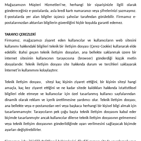
Mağazamızın Müşteri Hizmetleri’ne, herhangi bir siparişinizle ilgili olarak
göndereceğiniz e-postalarda, asla kredi kartı numaranızı veya şifrelerinizi yazmayınız.
E-postalarda yer alan bilgiler üçüncü şahıslar tarafından görülebilir. Firmamız e-
postalarınızdan aktarılan bilgilerin güvenliğini hiçbir koşulda garanti edemez.
TARAYICI ÇEREZLERİ
Firmamız, mağazamızı ziyaret eden kullanıcılar ve kullanıcıların web sitesini
kullanımı hakkındaki bilgileri teknik bir iletişim dosyası (Çerez-Cookie) kullanarak elde
edebilir. Bahsi geçen teknik iletişim dosyaları, ana bellekte saklanmak üzere bir
internet sitesinin kullanıcının tarayıcısına (browser) gönderdiği küçük metin
dosyalarıdır. Teknik iletişim dosyası site hakkında durum ve tercihleri saklayarak
İnternet'in kullanımını kolaylaştırır.
Teknik iletişim dosyası, siteyi kaç kişinin ziyaret ettiğini, bir kişinin siteyi hangi
amaçla, kaç kez ziyaret ettiğini ve ne kadar sitede kaldıkları hakkında istatistiksel
bilgileri elde etmeye ve kullanıcılar için özel tasarlanmış kullanıcı sayfalarından
dinamik olarak reklam ve içerik üretilmesine yardımcı olur. Teknik iletişim dosyası,
ana bellekte veya e-postanızdan veri veya başkaca herhangi bir kişisel bilgi almak için
tasarlanmamıştır. Tarayıcıların pek çoğu başta teknik iletişim dosyasını kabul eder
biçimde tasarlanmıştır ancak kullanıcılar dilerse teknik iletişim dosyasının gelmemesi
veya teknik iletişim dosyasının gönderildiğinde uyarı verilmesini sağlayacak biçimde
ayarları değiştirebilirler.