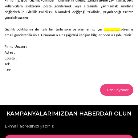
Firmamız, işbu "Gizlilik Politikası" hükümlerini dilediği zaman sitede yayınlamak veya
kullanıcılara elektronik posta göndermek veya sitesinde yayınlamak suretiyle
değiştirebilir. Gizlilik Politikası hükümleri değiştiği takdirde, yayınlandığı tarihte
yürürlük kazanır.
Gizlilik politikamız ile ilgili her türlü soru ve önerileriniz için
………………..
adresine
email gönderebilirsiniz. Firmamız’a ait aşağıdaki iletişim bilgilerinden ulaşabilirsiniz.
Firma Ünvanı :
Adres :
Eposta :
Tel:
Fax:
Tüm Sayfalar
KAMPANYALARIMIZDAN HABERDAR OLUN