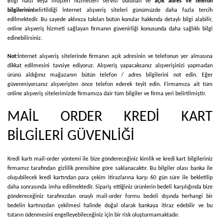
Bilgi hattı veya müşteri hizmetleri servisi bulunan ve
açık adres ve telefon
bilgilerinin
belirtildiği İnternet alışveriş siteleri günümüzde daha fazla tercih
edilmektedir. Bu sayede aklınıza takılan bütün konular hakkında detaylı bilgi alabilir,
online alışveriş hizmeti sağlayan firmanın güvenirliği konusunda daha sağlıklı bilgi
edinebilirsiniz.
Not:
İnternet alışveriş sitelerinde firmanın açık adresinin ve telefonun yer almasına
dikkat edilmesini tavsiye ediyoruz. Alışveriş yapacaksanız alışverişinizi yapmadan
ürünü aldığınız mağazanın bütün telefon / adres bilgilerini not edin. Eğer
güvenmiyorsanız alışverişten önce telefon ederek teyit edin. Firmamıza ait tüm
online alışveriş sitelerimizde firmamıza dair tüm bilgiler ve firma yeri belirtilmiştir.
MAİL ORDER KREDİ KART
BİLGİLERİ GÜVENLİĞİ
Kredi kartı mail-order yöntemi ile bize göndereceğiniz kimlik ve kredi kart bilgileriniz
firmamız tarafından gizlilik prensibine göre saklanacaktır. Bu bilgiler olası banka ile
oluşubilecek kredi kartından para çekim itirazlarına karşı 60 gün süre ile bekletilip
daha sonrasında imha edilmektedir. Sipariş ettiğiniz ürünlerin bedeli karşılığında bize
göndereceğiniz tarafınızdan onaylı mail-order formu bedeli dışında herhangi bir
bedelin kartınızdan çekilmesi halinde doğal olarak bankaya itiraz edebilir ve bu
tutarın ödenmesini engelleyebileceğiniz için bir risk oluşturmamaktadır.