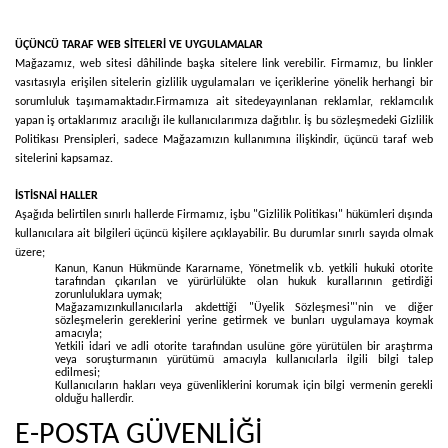
ÜÇÜNCÜ TARAF WEB SİTELERİ VE UYGULAMALAR
Mağazamız, web sitesi dâhilinde başka sitelere link verebilir. Firmamız, bu linkler
vasıtasıyla erişilen sitelerin gizlilik uygulamaları ve içeriklerine yönelik herhangi bir
sorumluluk taşımamaktadır.
Firmamıza ait sitede
yayınlanan reklamlar, reklamcılık
yapan iş ortaklarımız aracılığı ile kullanıcılarımıza dağıtılır. İş bu sözleşmedeki Gizlilik
Politikası Prensipleri, sadece Mağazamızın kullanımına ilişkindir, üçüncü taraf web
sitelerini kapsamaz.
İSTİSNAİ HALLER
Aşağıda belirtilen sınırlı hallerde Firmamız, işbu "Gizlilik Politikası" hükümleri dışında
kullanıcılara ait bilgileri üçüncü kişilere açıklayabilir. Bu durumlar sınırlı sayıda olmak
üzere;
Kanun, Kanun Hükmünde Kararname, Yönetmelik v.b. yetkili hukuki otorite
tarafından çıkarılan ve yürürlülükte olan hukuk kurallarının getirdiği
zorunluluklara uymak;
Mağazamızınkullanıcılarla akdettiği "Üyelik Sözleşmesi"'nin ve diğer
sözleşmelerin gereklerini yerine getirmek ve bunları uygulamaya koymak
amacıyla;
Yetkili idari ve adli otorite tarafından usulüne göre yürütülen bir araştırma
veya soruşturmanın yürütümü amacıyla kullanıcılarla ilgili bilgi talep
edilmesi;
Kullanıcıların hakları veya güvenliklerini korumak için bilgi vermenin gerekli
olduğu hallerdir.
E-POSTA GÜVENLİĞİ