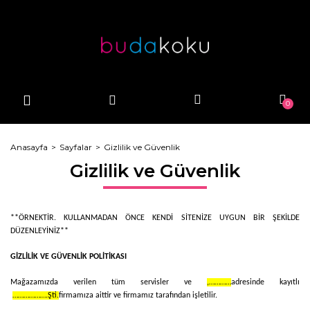
Geri Dön
Geri Dön
PARFÜMLER
budakoku
ERKEK
ERKEK
0
KADIN
KADIN
UNISEX
UNISEX
Anasayfa
Sayfalar
Gizlilik ve Güvenlik
Gizlilik ve Güvenlik
**ÖRNEKTİR. KULLANMADAN ÖNCE KENDİ SİTENİZE UYGUN BİR ŞEKİLDE
DÜZENLEYİNİZ**
GİZLİLİK VE GÜVENLİK POLİTİKASI
Mağazamızda verilen tüm servisler ve
,…………
adresinde kayıtlı
……………….Şti.
firmamıza aittir ve firmamız tarafından işletilir.