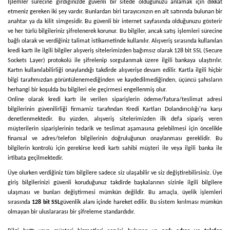
İşlemler sürecine girdiğinizde güvenli bir sitede olduğunuzu anlamak için dikkat
etmeniz gereken iki şey vardır. Bunlardan biri tarayıcınızın en alt satırında bulunan bir
anahtar ya da kilit simgesidir. Bu güvenli bir internet sayfasında olduğunuzu gösterir
ve her türlü bilgileriniz şifrelenerek korunur. Bu bilgiler, ancak satış işlemleri sürecine
bağlı olarak ve verdiğiniz talimat istikametinde kullanılır. Alışveriş sırasında kullanılan
kredi kartı ile ilgili bilgiler alışveriş sitelerimizden bağımsız olarak 128 bit SSL (Secure
Sockets Layer) protokolü ile şifrelenip sorgulanmak üzere ilgili bankaya ulaştırılır.
Kartın kullanılabilirliği onaylandığı takdirde alışverişe devam edilir. Kartla ilgili hiçbir
bilgi tarafımızdan görüntülenemediğinden ve kaydedilmediğinden, üçüncü şahısların
herhangi bir koşulda bu bilgileri ele geçirmesi engellenmiş olur.
Online olarak kredi kartı ile verilen siparişlerin ödeme/fatura/teslimat adresi
bilgilerinin güvenilirliği firmamiz tarafından Kredi Kartları Dolandırıcılığı'na karşı
denetlenmektedir. Bu yüzden, alışveriş sitelerimizden ilk defa sipariş veren
müşterilerin siparişlerinin tedarik ve teslimat aşamasına gelebilmesi için öncelikle
finansal ve adres/telefon bilgilerinin doğruluğunun onaylanması gereklidir. Bu
bilgilerin kontrolü için gerekirse kredi kartı sahibi müşteri ile veya ilgili banka ile
irtibata geçilmektedir.
Üye olurken verdiğiniz tüm bilgilere sadece siz ulaşabilir ve siz değiştirebilirsiniz. Üye
giriş bilgilerinizi güvenli koruduğunuz takdirde başkalarının sizinle ilgili bilgilere
ulaşması ve bunları değiştirmesi mümkün değildir. Bu amaçla, üyelik işlemleri
sırasında
128 bit SSL
güvenlik alanı içinde hareket edilir. Bu sistem kırılması mümkün
olmayan bir uluslararası bir şifreleme standardıdır.