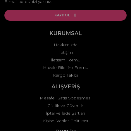
Yorum Yaz
Ürün resmi kalitesiz, bozuk veya görüntülenemiyor.
Ürün açıklamasında eksik bilgiler bulunuyor.
KAYDOL
Ürün bilgilerinde hatalar bulunuyor.
Ürün fiyatı diğer sitelerden daha pahalı.
KURUMSAL
Bu ürüne benzer farklı alternatifler olmalı.
Hakkımızda
İletişim
İletişim Formu
Havale Bildirim Formu
Kargo Takibi
Gönder
ALIŞVERİŞ
Mesafeli Satış Sözleşmesi
Gizlilik ve Güvenlik
İptal ve İade Şartları
Kişisel Veriler Politikası