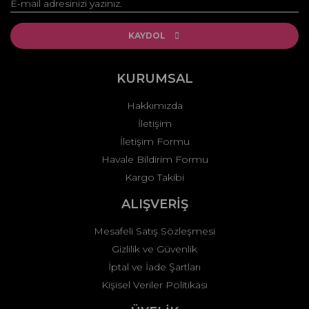
Yorum Yaz
Ürün resmi kalitesiz, bozuk veya görüntülenemiyor.
Ürün açıklamasında eksik bilgiler bulunuyor.
KAYDOL
Ürün bilgilerinde hatalar bulunuyor.
Ürün fiyatı diğer sitelerden daha pahalı.
KURUMSAL
Bu ürüne benzer farklı alternatifler olmalı.
Hakkımızda
İletişim
İletişim Formu
Havale Bildirim Formu
Kargo Takibi
Gönder
ALIŞVERİŞ
Mesafeli Satış Sözleşmesi
Gizlilik ve Güvenlik
İptal ve İade Şartları
Kişisel Veriler Politikası