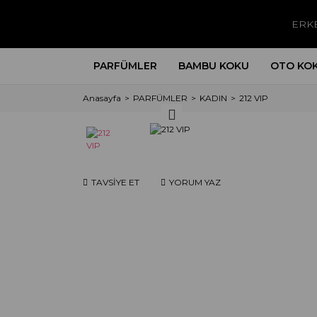
ERK
PARFÜMLER
BAMBU KOKU
OTO KO
Anasayfa
PARFÜMLER
KADIN
212 VIP
TAVSİYE ET
YORUM YAZ