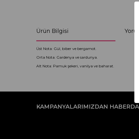
Ürün Bilgisi
Yoru
Üst Nota: Gül, biber ve bergamot.
Orta Nota: Gardenya ve sardunya.
Alt Nota: Pamuk şekeri, vanilya ve baharat.
Bu ürünün fiyat bilgisi, resim, ürün açıklamaların
Görüş ve önerileriniz için teşekkür ederiz.
KAMPANYALARIMIZDAN HABERDA
Ürün resmi kalitesiz, bozuk veya görüntülenemiyo
Ürün açıklamasında eksik bilgiler bulunuyor.
Ürün bilgilerinde hatalar bulunuyor.
Ürün fiyatı diğer sitelerden daha pahalı.