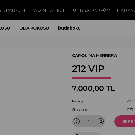
EK PARFÜM
KADIN PARFÜM
UNISEX PARFÜM
MARKA
KUSU
ODA KOKUSU
budakoku
CAROLINA HERRERA
212 VIP
7.000,00 TL
Kategori
KAD
Stok Kodu
C27
SEPE