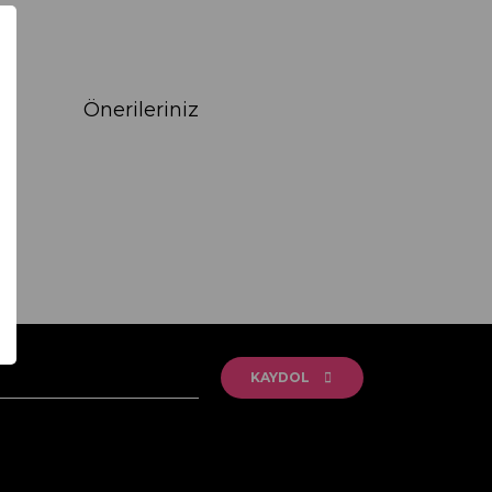
Önerileriniz
rak tarafımıza iletebilirsiniz.
KAYDOL