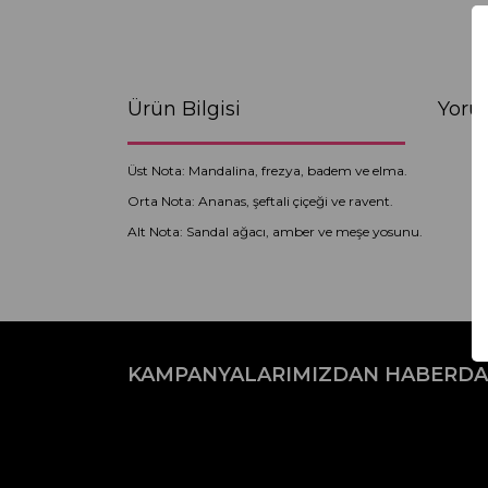
Ürün Bilgisi
Yoru
Üst Nota: Mandalina, frezya, badem ve elma.
Orta Nota: Ananas, şeftali çiçeği ve ravent.
Alt Nota: Sandal ağacı, amber ve meşe yosunu.
Bu ürünün fiyat bilgisi, resim, ürün açıklamaların
Görüş ve önerileriniz için teşekkür ederiz.
KAMPANYALARIMIZDAN HABERDA
Ürün resmi kalitesiz, bozuk veya görüntülenemiyo
Ürün açıklamasında eksik bilgiler bulunuyor.
Ürün bilgilerinde hatalar bulunuyor.
Ürün fiyatı diğer sitelerden daha pahalı.