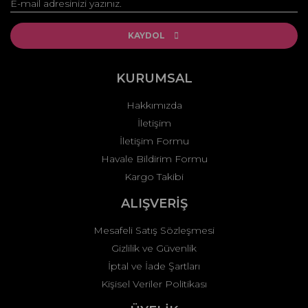
Yorum Yaz
Ürün resmi kalitesiz, bozuk veya görüntülenemiyor.
Ürün açıklamasında eksik bilgiler bulunuyor.
KAYDOL
Ürün bilgilerinde hatalar bulunuyor.
Ürün fiyatı diğer sitelerden daha pahalı.
KURUMSAL
Bu ürüne benzer farklı alternatifler olmalı.
Hakkımızda
İletişim
İletişim Formu
Havale Bildirim Formu
Kargo Takibi
Gönder
ALIŞVERİŞ
Mesafeli Satış Sözleşmesi
Gizlilik ve Güvenlik
İptal ve İade Şartları
Kişisel Veriler Politikası