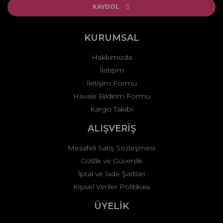
Ürün açıklamasında eksik bilgiler bulunuyor.
KAYDOL
Ürün bilgilerinde hatalar bulunuyor.
Ürün fiyatı diğer sitelerden daha pahalı.
KURUMSAL
Bu ürüne benzer farklı alternatifler olmalı.
Hakkımızda
İletişim
İletişim Formu
Havale Bildirim Formu
Kargo Takibi
Gönder
ALIŞVERİŞ
Mesafeli Satış Sözleşmesi
Gizlilik ve Güvenlik
İptal ve İade Şartları
Kişisel Veriler Politikası
ÜYELİK