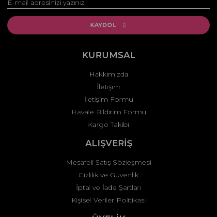
Yorum Yaz
Ürün resmi kalitesiz, bozuk veya görüntülenemiyor.
Ürün açıklamasında eksik bilgiler bulunuyor.
KAYDOL
Ürün bilgilerinde hatalar bulunuyor.
Ürün fiyatı diğer sitelerden daha pahalı.
KURUMSAL
Bu ürüne benzer farklı alternatifler olmalı.
Hakkımızda
İletişim
İletişim Formu
Havale Bildirim Formu
Kargo Takibi
Gönder
ALIŞVERİŞ
Mesafeli Satış Sözleşmesi
Gizlilik ve Güvenlik
İptal ve İade Şartları
Kişisel Veriler Politikası