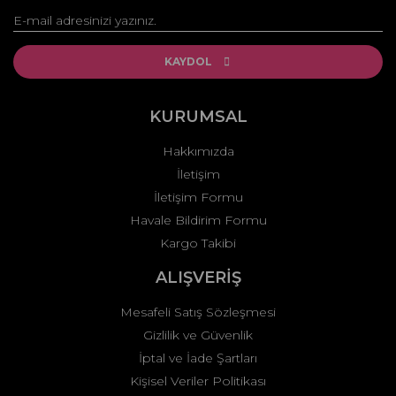
Yorum Yaz
Ürün resmi kalitesiz, bozuk veya görüntülenemiyor.
Ürün açıklamasında eksik bilgiler bulunuyor.
KAYDOL
Ürün bilgilerinde hatalar bulunuyor.
Ürün fiyatı diğer sitelerden daha pahalı.
KURUMSAL
Bu ürüne benzer farklı alternatifler olmalı.
Hakkımızda
İletişim
İletişim Formu
Havale Bildirim Formu
Kargo Takibi
Gönder
ALIŞVERİŞ
Mesafeli Satış Sözleşmesi
Gizlilik ve Güvenlik
İptal ve İade Şartları
Kişisel Veriler Politikası