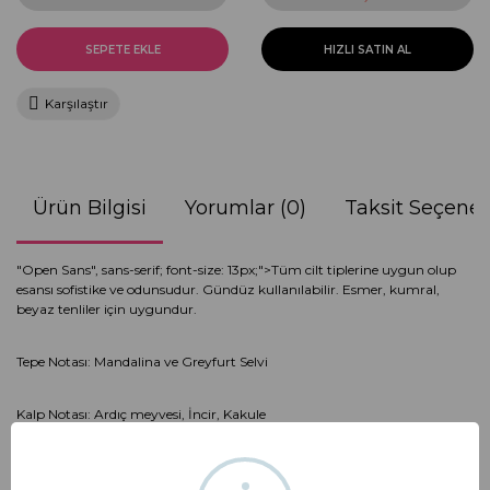
SEPETE EKLE
HIZLI SATIN AL
Karşılaştır
Ürün Bilgisi
Yorumlar (0)
Taksit Seçenek
"Open Sans", sans-serif; font-size: 13px;">Tüm cilt tiplerine uygun olup
esansı sofistike ve odunsudur. Gündüz kullanılabilir. Esmer, kumral,
beyaz tenliler için uygundur.
Tepe Notası: Mandalina ve Greyfurt Selvi
Kalp Notası: Ardıç meyvesi, İncir, Kakule
Dip Notlası: Paçuli, Ambrit Tohumu,