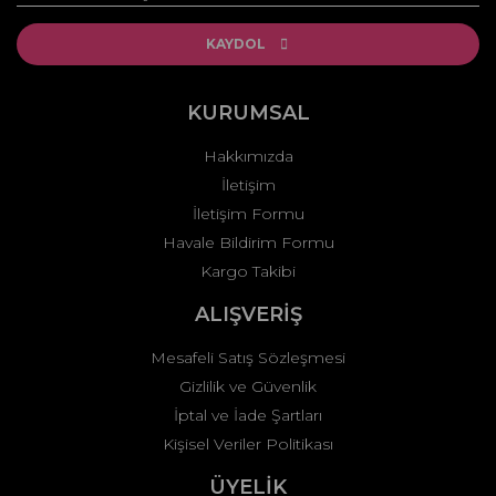
Ürün resmi kalitesiz, bozuk veya görüntülenemiyor.
Ürün açıklamasında eksik bilgiler bulunuyor.
KAYDOL
Ürün bilgilerinde hatalar bulunuyor.
Ürün fiyatı diğer sitelerden daha pahalı.
KURUMSAL
Bu ürüne benzer farklı alternatifler olmalı.
Hakkımızda
İletişim
İletişim Formu
Havale Bildirim Formu
Kargo Takibi
Gönder
ALIŞVERİŞ
Mesafeli Satış Sözleşmesi
Gizlilik ve Güvenlik
İptal ve İade Şartları
Kişisel Veriler Politikası
ÜYELİK