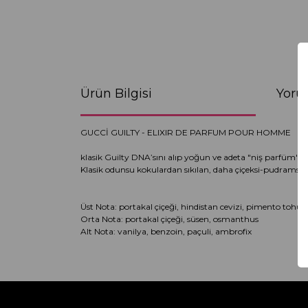
Ürün Bilgisi
Yoru
GUCCİ GUILTY - ELIXIR DE PARFUM POUR HOMME
klasik Guilty DNA’sını alıp yoğun ve adeta "niş parfüm" ka
Klasik odunsu kokulardan sıkılan, daha çiçeksi-pudramsı a
Üst Nota: portakal çiçeği, hindistan cevizi, pimento tohu
Orta Nota: portakal çiçeği, süsen, osmanthus
Alt Nota: vanilya, benzoin, paçuli, ambrofix
Bu ürünün fiyat bilgisi, resim, ürün açıklamaların
Görüş ve önerileriniz için teşekkür ederiz.