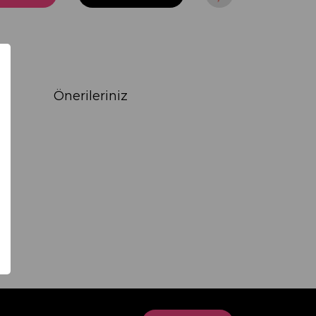
Önerileriniz
rak tarafımıza iletebilirsiniz.