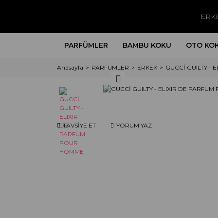
ERK
PARFÜMLER
BAMBU KOKU
OTO KO
Anasayfa
PARFÜMLER
ERKEK
GUCCİ GUILTY -
TAVSİYE ET
YORUM YAZ