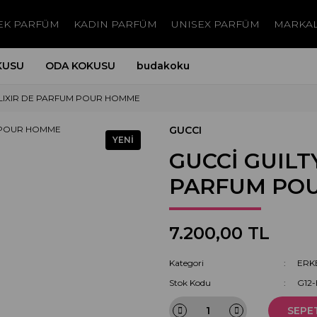
EK PARFÜM
KADIN PARFÜM
UNISEX PARFÜM
MARKA
KUSU
ODA KOKUSU
budakoku
 ELIXIR DE PARFUM POUR HOMME
GUCCI
YENİ
GUCCİ GUILTY
PARFUM PO
7.200,00 TL
Kategori
ERK
Stok Kodu
G12
SEPE