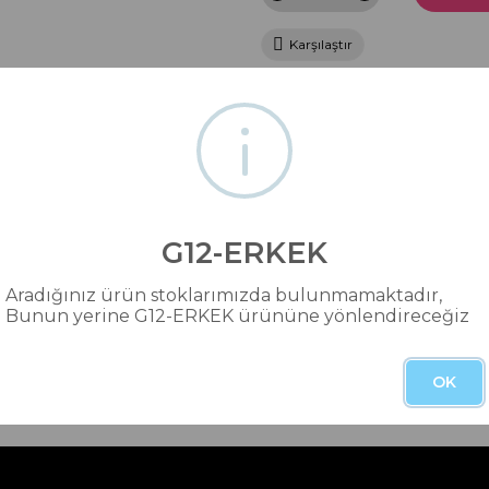
Karşılaştır
mlar (0)
Taksit Seçenekleri
G12-ERKEK
litesine yükseltilmiş bir versiyonudur.
ma yine de çok maskülen ve baskın bir koku arayanlar için eşsizdir.
Aradığınız ürün stoklarımızda bulunmamaktadır,
Bunun yerine G12-ERKEK ürününe yönlendireceğiz
mları
OK
da ve diğer konularda yetersiz gördüğünüz noktaları öneri formunu kullana
Bu ürüne ilk yorumu siz yapın!