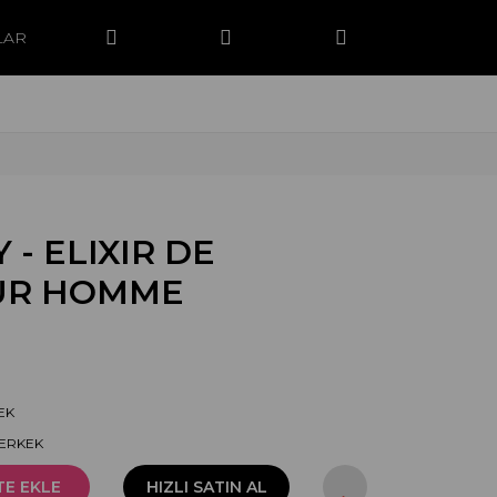
LAR
 - ELIXIR DE
UR HOMME
EK
-ERKEK
TE EKLE
HIZLI SATIN AL