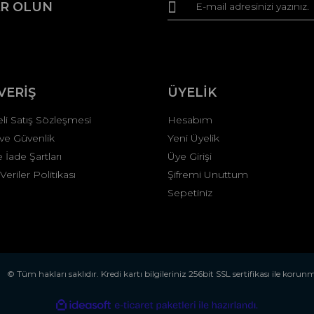
R OLUN
r.
Yorum Yaz
VERİŞ
ÜYELİK
li Satış Sözleşmesi
Hesabım
k ve Güvenlik
Yeni Üyelik
e İade Şartları
Üye Girişi
 Veriler Politikası
Şifremi Unuttum
Gönder
Sepetiniz
© Tüm hakları saklıdır. Kredi kartı bilgileriniz 256bit SSL sertifikası ile korun
ile
ideasoft
e-