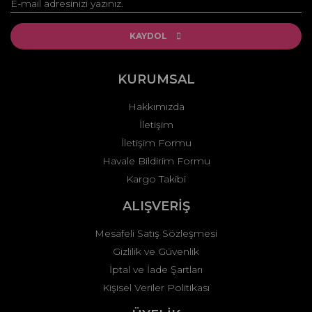
Yorum Yaz
Ürün resmi kalitesiz, bozuk veya görüntülenemiyor.
Ürün açıklamasında eksik bilgiler bulunuyor.
KAYDOL
Ürün bilgilerinde hatalar bulunuyor.
Ürün fiyatı diğer sitelerden daha pahalı.
KURUMSAL
Bu ürüne benzer farklı alternatifler olmalı.
Hakkımızda
İletişim
İletişim Formu
Havale Bildirim Formu
Kargo Takibi
Gönder
ALIŞVERİŞ
Mesafeli Satış Sözleşmesi
Gizlilik ve Güvenlik
İptal ve İade Şartları
Kişisel Veriler Politikası