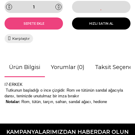
SEPETE EKLE
HIZLI SATIN AL
Karşılaştır
Ürün Bilgisi
Yorumlar (0)
Taksit Seçenek
I7-ERKEK
Tutkunun başladığı o ince çizgidir. Rom ve tütünün sandal ağacıyla
dansı, teninizde unutulmaz bir imza bırakır
Notalar:
Rom, tütün, tarçın, safran, sandal ağacı,
hedione
Bu ürünün fiyat bilgisi, resim, ürün açıklamalarında ve diğer
konularda yetersiz gördüğünüz noktaları öneri formunu
Bu ürüne ilk yorumu siz yapın!
kullanarak tarafımıza iletebilirsiniz.
KAMPANYALARIMIZDAN HABERDAR OLUN
Görüş ve önerileriniz için teşekkür ederiz.