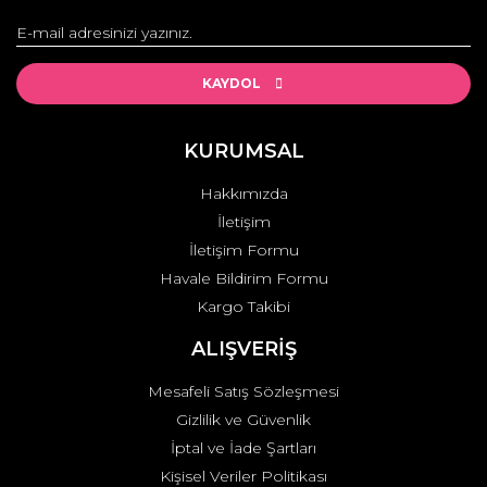
Yorum Yaz
Ürün resmi kalitesiz, bozuk veya görüntülenemiyor.
Ürün açıklamasında eksik bilgiler bulunuyor.
KAYDOL
Ürün bilgilerinde hatalar bulunuyor.
Ürün fiyatı diğer sitelerden daha pahalı.
KURUMSAL
Bu ürüne benzer farklı alternatifler olmalı.
Hakkımızda
İletişim
İletişim Formu
Havale Bildirim Formu
Kargo Takibi
Gönder
ALIŞVERİŞ
Mesafeli Satış Sözleşmesi
Gizlilik ve Güvenlik
İptal ve İade Şartları
Kişisel Veriler Politikası