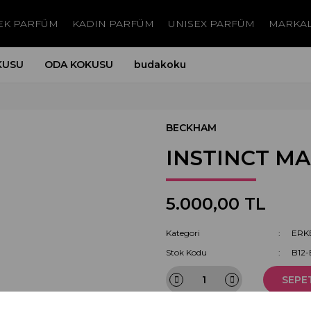
EK PARFÜM
KADIN PARFÜM
UNISEX PARFÜM
MARKA
KUSU
ODA KOKUSU
budakoku
BECKHAM
INSTINCT M
5.000,00 TL
Kategori
ERK
Stok Kodu
B12
SEPE