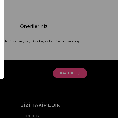
Önerileriniz
Haitili vetiver, paçuli ve beyaz kehribar kullanılmıştır.
rak tarafımıza iletebilirsiniz.
KAYDOL
BİZİ TAKİP EDİN
Facebook