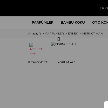
ERK
PARFÜMLER
BAMBU KOKU
OTO KO
Anasayfa
PARFÜMLER
ERKEK
INSTINCT MAN
TAVSİYE ET
YORUM YAZ