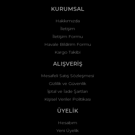
Ürün fiyatı diğer sitelerden daha pahalı.
KURUMSAL
Bu ürüne benzer farklı alternatifler olmalı.
Hakkımızda
İletişim
İletişim Formu
Havale Bildirim Formu
Kargo Takibi
Gönder
ALIŞVERİŞ
Mesafeli Satış Sözleşmesi
Gizlilik ve Güvenlik
İptal ve İade Şartları
Kişisel Veriler Politikası
ÜYELİK
Hesabım
Yeni Üyelik