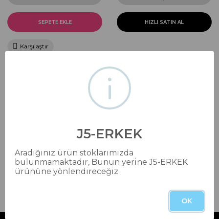
SEPETE EKLE
HIZLI SATIN AL
Karşılaştır
Ürün Bilgisi
Yorumlar (0)
Taksit Seçenek
Odunsu notalarıyla güçlü ve etkileyici bir koku
deneyimi sunuyor. 2007 yılından beri piyasada olan
J5-ERKEK
ve pek çok erkeğin favorisi olan koku cesur, seksi
ve baş döndürücü erkeklere hitap ediyor.
Aradığınız ürün stoklarımızda
Üst Notaları; lavanta, menekşe, bergamot
bulunmamaktadır, Bunun yerine J5-ERKEK
Orta Notaları; adaçayı, vetiver
ürününe yönlendireceğiz
Alt Notaları; sedir ağacı, deri, mür sakızı.
OK
Bu ürünün fiyat bilgisi, resim, ürün açıklamalarında ve diğer
konularda yetersiz gördüğünüz noktaları öneri formunu
Bu ürüne ilk yorumu siz yapın!