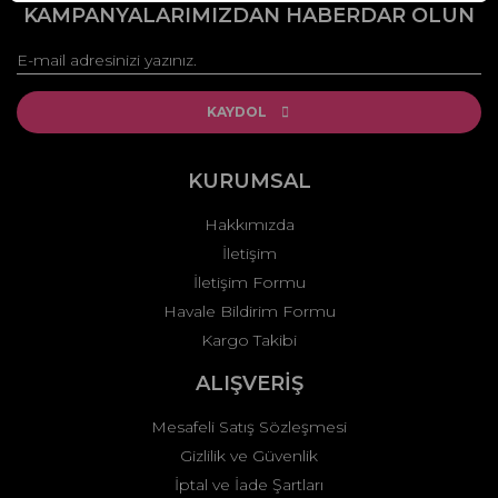
kullanarak tarafımıza iletebilirsiniz.
KAMPANYALARIMIZDAN HABERDAR OLUN
Görüş ve önerileriniz için teşekkür ederiz.
Yorum Yaz
Ürün resmi kalitesiz, bozuk veya görüntülenemiyor.
Ürün açıklamasında eksik bilgiler bulunuyor.
KAYDOL
Ürün bilgilerinde hatalar bulunuyor.
Ürün fiyatı diğer sitelerden daha pahalı.
KURUMSAL
Bu ürüne benzer farklı alternatifler olmalı.
Hakkımızda
İletişim
İletişim Formu
Havale Bildirim Formu
Kargo Takibi
Gönder
ALIŞVERİŞ
Mesafeli Satış Sözleşmesi
Gizlilik ve Güvenlik
İptal ve İade Şartları