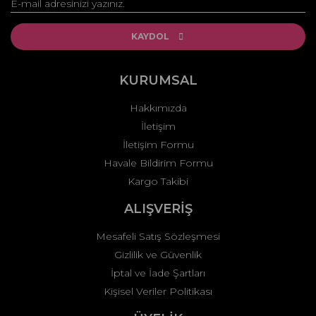
Yorum Yaz
Ürün resmi kalitesiz, bozuk veya görüntülenemiyor.
Ürün açıklamasında eksik bilgiler bulunuyor.
KAYDOL
Ürün bilgilerinde hatalar bulunuyor.
Ürün fiyatı diğer sitelerden daha pahalı.
KURUMSAL
Bu ürüne benzer farklı alternatifler olmalı.
Hakkımızda
İletişim
İletişim Formu
Havale Bildirim Formu
Kargo Takibi
Gönder
ALIŞVERİŞ
Mesafeli Satış Sözleşmesi
Gizlilik ve Güvenlik
İptal ve İade Şartları
Kişisel Veriler Politikası