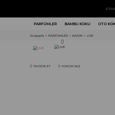
ERK
PARFÜMLER
BAMBU KOKU
OTO KO
Anasayfa
PARFÜMLER
KADIN
LIVE
TAVSİYE ET
YORUM YAZ