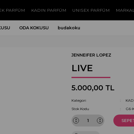
EK PARFÜM
KADIN PARFÜM
UNISEX PARFÜM
MARKA
KUSU
ODA KOKUSU
budakoku
JENNEIFER LOPEZ
LIVE
5.000,00 TL
Kategori
KAD
Stok Kodu
G6-
SEPE