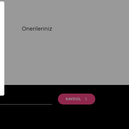
Önerileriniz
rak tarafımıza iletebilirsiniz.
KAYDOL