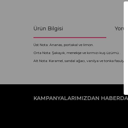
Ürün Bilgisi
Yoru
Üst Nota: Ananas, portakal ve limon.
Orta Nota: Şakayık, menekşe ve kırmızı kuş üzümü .
Alt Nota: Karamel, sandal ağacı, vanilya ve tonka fasulyesi
Bu ürünün fiyat bilgisi, resim, ürün açıklamaların
Görüş ve önerileriniz için teşekkür ederiz.
KAMPANYALARIMIZDAN HABERDA
Ürün resmi kalitesiz, bozuk veya görüntülenemiyo
Ürün açıklamasında eksik bilgiler bulunuyor.
Ürün bilgilerinde hatalar bulunuyor.
Ürün fiyatı diğer sitelerden daha pahalı.