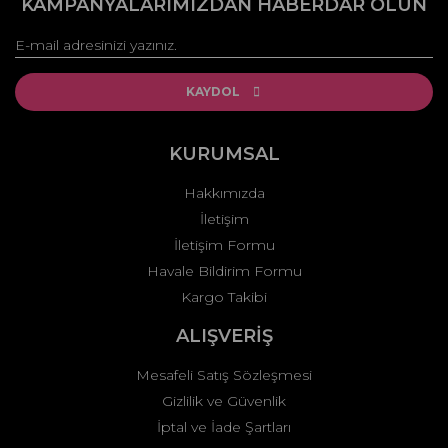
KAMPANYALARIMIZDAN HABERDAR OLUN
Görüş ve önerileriniz için teşekkür ederiz.
Yorum Yaz
Ürün resmi kalitesiz, bozuk veya görüntülenemiyor.
Ürün açıklamasında eksik bilgiler bulunuyor.
KAYDOL
Ürün bilgilerinde hatalar bulunuyor.
Ürün fiyatı diğer sitelerden daha pahalı.
KURUMSAL
Bu ürüne benzer farklı alternatifler olmalı.
Hakkımızda
İletişim
İletişim Formu
Havale Bildirim Formu
Kargo Takibi
Gönder
ALIŞVERİŞ
Mesafeli Satış Sözleşmesi
Gizlilik ve Güvenlik
İptal ve İade Şartları