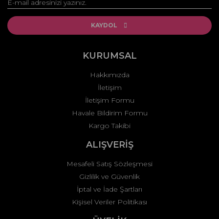
Yorum Yaz
Ürün resmi kalitesiz, bozuk veya görüntülenemiyor.
Ürün açıklamasında eksik bilgiler bulunuyor.
KAYDOL
Ürün bilgilerinde hatalar bulunuyor.
Ürün fiyatı diğer sitelerden daha pahalı.
KURUMSAL
Bu ürüne benzer farklı alternatifler olmalı.
Hakkımızda
İletişim
İletişim Formu
Havale Bildirim Formu
Kargo Takibi
Gönder
ALIŞVERİŞ
Mesafeli Satış Sözleşmesi
Gizlilik ve Güvenlik
İptal ve İade Şartları
Kişisel Veriler Politikası