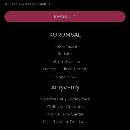
Yorum Yaz
Ürün resmi kalitesiz, bozuk veya görüntülenemiyor.
Ürün açıklamasında eksik bilgiler bulunuyor.
KAYDOL
Ürün bilgilerinde hatalar bulunuyor.
Ürün fiyatı diğer sitelerden daha pahalı.
KURUMSAL
Bu ürüne benzer farklı alternatifler olmalı.
Hakkımızda
İletişim
İletişim Formu
Havale Bildirim Formu
Kargo Takibi
Gönder
ALIŞVERİŞ
Mesafeli Satış Sözleşmesi
Gizlilik ve Güvenlik
İptal ve İade Şartları
Kişisel Veriler Politikası