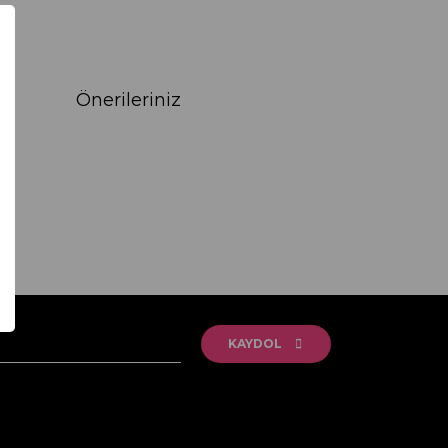
Önerileriniz
rak tarafımıza iletebilirsiniz.
KAYDOL