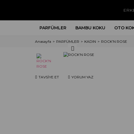
ERK
PARFÜMLER
BAMBU KOKU
OTO KO
Anasayfa
PARFÜMLER
KADIN
ROCK'N ROSE
TAVSİYE ET
YORUM YAZ