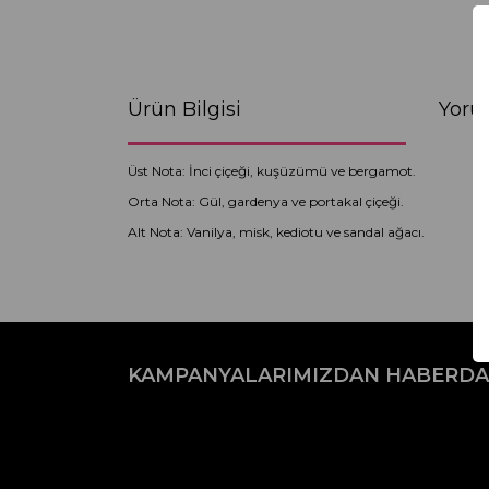
Ürün Bilgisi
Yoru
Üst Nota: İnci çiçeği, kuşüzümü ve bergamot.
Orta Nota: Gül, gardenya ve portakal çiçeği.
Alt Nota: Vanilya, misk, kediotu ve sandal ağacı.
Bu ürünün fiyat bilgisi, resim, ürün açıklamaların
Görüş ve önerileriniz için teşekkür ederiz.
KAMPANYALARIMIZDAN HABERDA
Ürün resmi kalitesiz, bozuk veya görüntülenemiyo
Ürün açıklamasında eksik bilgiler bulunuyor.
Ürün bilgilerinde hatalar bulunuyor.
Ürün fiyatı diğer sitelerden daha pahalı.