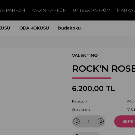
EK PARFÜM
KADIN PARFÜM
UNISEX PARFÜM
MARKA
KUSU
ODA KOKUSU
budakoku
VALENTINO
ROCK'N ROS
6.200,00 TL
Kategori
KAD
Stok Kodu
R16
SEPE