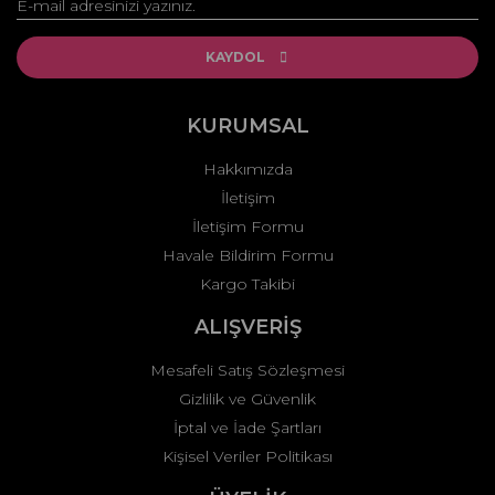
Yorum Yaz
Ürün resmi kalitesiz, bozuk veya görüntülenemiyor.
Ürün açıklamasında eksik bilgiler bulunuyor.
KAYDOL
Ürün bilgilerinde hatalar bulunuyor.
Ürün fiyatı diğer sitelerden daha pahalı.
KURUMSAL
Bu ürüne benzer farklı alternatifler olmalı.
Hakkımızda
İletişim
İletişim Formu
Havale Bildirim Formu
Kargo Takibi
Gönder
ALIŞVERİŞ
Mesafeli Satış Sözleşmesi
Gizlilik ve Güvenlik
İptal ve İade Şartları
Kişisel Veriler Politikası