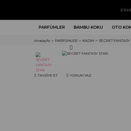
ERK
PARFÜMLER
BAMBU KOKU
OTO KO
Anasayfa
PARFÜMLER
KADIN
SECRET FANTASY
TAVSİYE ET
YORUM YAZ