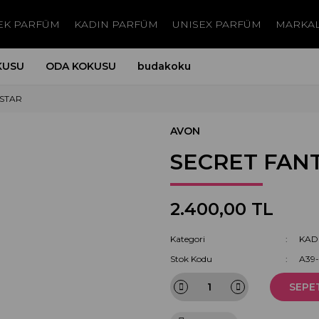
EK PARFÜM
KADIN PARFÜM
UNISEX PARFÜM
MARKA
KUSU
ODA KOKUSU
budakoku
 STAR
AVON
SECRET FAN
2.400,00 TL
Kategori
KAD
Stok Kodu
A39
SEPE