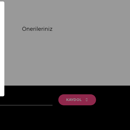
Önerileriniz
rak tarafımıza iletebilirsiniz.
KAYDOL