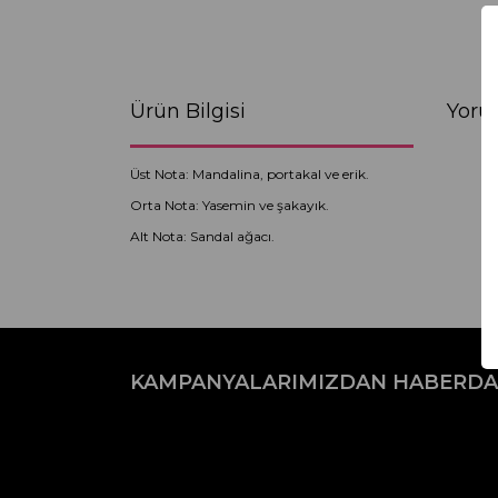
Ürün Bilgisi
Yoru
Üst Nota: Mandalina, portakal ve erik.
Orta Nota: Yasemin ve şakayık.
Alt Nota: Sandal ağacı.
Bu ürünün fiyat bilgisi, resim, ürün açıklamaların
Görüş ve önerileriniz için teşekkür ederiz.
KAMPANYALARIMIZDAN HABERDA
Ürün resmi kalitesiz, bozuk veya görüntülenemiyo
Ürün açıklamasında eksik bilgiler bulunuyor.
Ürün bilgilerinde hatalar bulunuyor.
Ürün fiyatı diğer sitelerden daha pahalı.