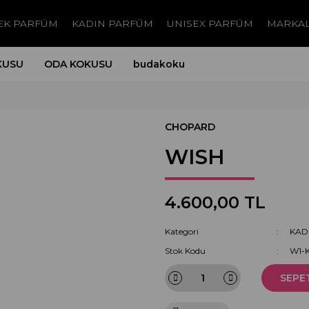
EK PARFÜM
KADIN PARFÜM
UNISEX PARFÜM
MARKA
KUSU
ODA KOKUSU
budakoku
CHOPARD
WISH
4.600,00 TL
Kategori
KAD
Stok Kodu
W1-
SEPE