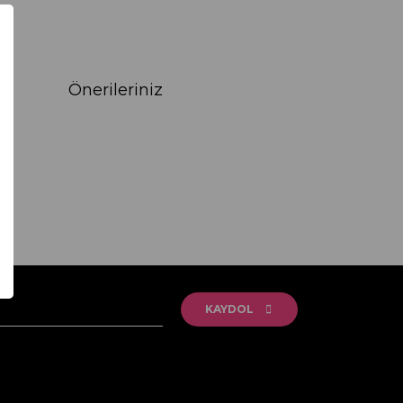
Önerileriniz
rak tarafımıza iletebilirsiniz.
KAYDOL