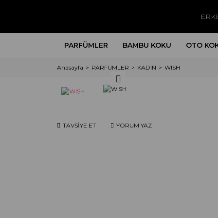
ERK
PARFÜMLER
BAMBU KOKU
OTO KO
Anasayfa
PARFÜMLER
KADIN
WISH
TAVSİYE ET
YORUM YAZ