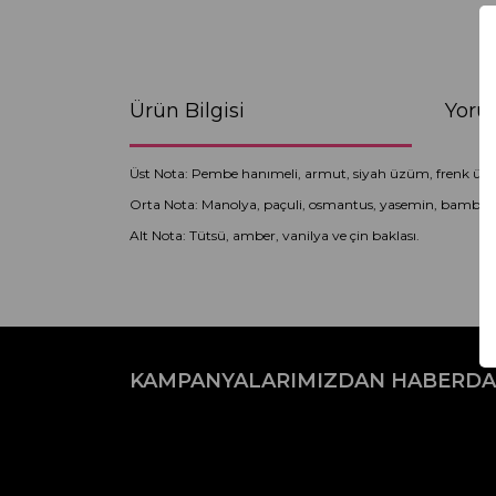
Ürün Bilgisi
Yoru
Üst Nota: Pembe hanımeli, armut, siyah üzüm, frenk üz
Orta Nota: Manolya, paçuli, osmantus, yasemin, bambu ot
Alt Nota: Tütsü, amber, vanilya ve çin baklası.
Bu ürünün fiyat bilgisi, resim, ürün açıklamaların
Görüş ve önerileriniz için teşekkür ederiz.
KAMPANYALARIMIZDAN HABERDA
Ürün resmi kalitesiz, bozuk veya görüntülenemiyo
Ürün açıklamasında eksik bilgiler bulunuyor.
Ürün bilgilerinde hatalar bulunuyor.
Ürün fiyatı diğer sitelerden daha pahalı.