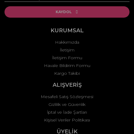
Ürün resmi kalitesiz, bozuk veya görüntülenemiyor.
Ürün açıklamasında eksik bilgiler bulunuyor.
KAYDOL
Ürün bilgilerinde hatalar bulunuyor.
Ürün fiyatı diğer sitelerden daha pahalı.
KURUMSAL
Bu ürüne benzer farklı alternatifler olmalı.
Hakkımızda
İletişim
İletişim Formu
Havale Bildirim Formu
Kargo Takibi
Gönder
ALIŞVERİŞ
Mesafeli Satış Sözleşmesi
Gizlilik ve Güvenlik
İptal ve İade Şartları
Kişisel Veriler Politikası
ÜYELİK