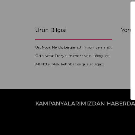
Ürün Bilgisi
Yoru
Üst Nota: Neroli, bergamot, limon, ve armut.
Orta Nota: Frezya, mimoza ve nilüfergiller.
Alt Nota: Misk, kehribar ve guaiac ağacı.
Bu ürünün fiyat bilgisi, resim, ürün açıklamaların
Görüş ve önerileriniz için teşekkür ederiz.
KAMPANYALARIMIZDAN HABERDA
Ürün resmi kalitesiz, bozuk veya görüntülenemiyo
Ürün açıklamasında eksik bilgiler bulunuyor.
Ürün bilgilerinde hatalar bulunuyor.
Ürün fiyatı diğer sitelerden daha pahalı.