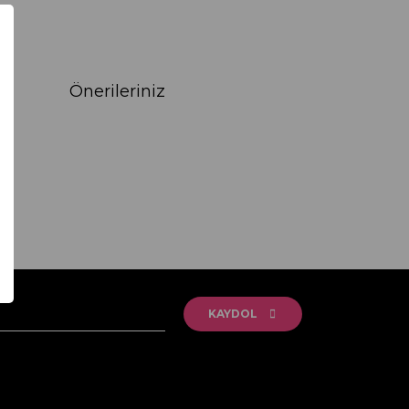
Önerileriniz
rak tarafımıza iletebilirsiniz.
KAYDOL