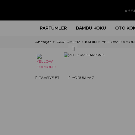
ERK
PARFÜMLER
BAMBU KOKU
OTO KO
Anasayfa
PARFÜMLER
KADIN
YELLOW DIAMO
TAVSİYE ET
YORUM YAZ