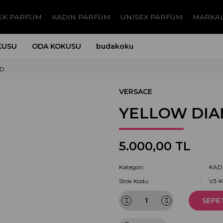
EK PARFÜM
KADIN PARFÜM
UNISEX PARFÜM
MARKA
KUSU
ODA KOKUSU
budakoku
ND
VERSACE
YELLOW DI
5.000,00 TL
Kategori
KAD
Stok Kodu
V3-
SEPE