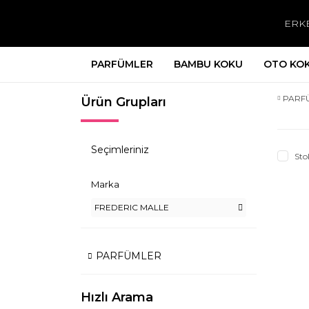
ERK
PARFÜMLER
BAMBU KOKU
OTO KO
PARF
Ürün Grupları
Seçimleriniz
Sto
Marka
FREDERIC MALLE
PARFÜMLER
Hızlı Arama