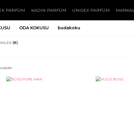
EK PARFÜM
KADIN PARFÜM
UNISEX PARFÜM
MARKA
KUSU
ODA KOKUSU
budakoku
ÜMLER
(8)
ktakiler