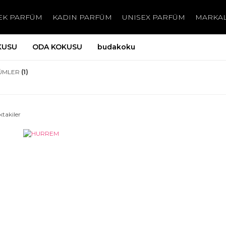
EK PARFÜM
KADIN PARFÜM
UNISEX PARFÜM
MARKA
KUSU
ODA KOKUSU
budakoku
ÜMLER
(1)
ktakiler