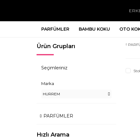
ERK
PARFÜMLER
BAMBU KOKU
OTO KO
PARF
Ürün Grupları
Seçimleriniz
Sto
Marka
HURREM
PARFÜMLER
Hızlı Arama