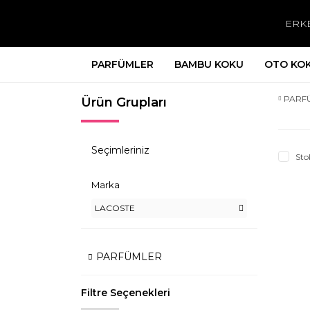
ERK
PARFÜMLER
BAMBU KOKU
OTO KO
PARF
Ürün Grupları
Seçimleriniz
Sto
Marka
LACOSTE
PARFÜMLER
Filtre Seçenekleri