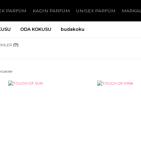
EK PARFÜM
KADIN PARFÜM
UNISEX PARFÜM
MARKA
KUSU
ODA KOKUSU
budakoku
ÜMLER
(7)
ktakiler