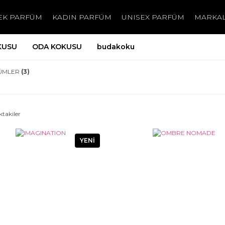
EK PARFÜM
KADIN PARFÜM
UNISEX PARFÜM
MARKA
KUSU
ODA KOKUSU
budakoku
ÜMLER
(3)
ktakiler
YENİ