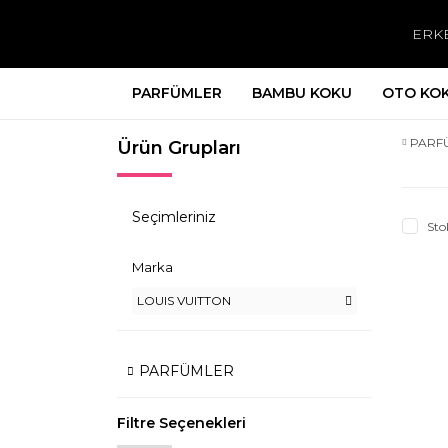
ERK
PARFÜMLER
BAMBU KOKU
OTO KO
PARF
Ürün Grupları
Seçimleriniz
Sto
Marka
LOUIS VUITTON
PARFÜMLER
Filtre Seçenekleri