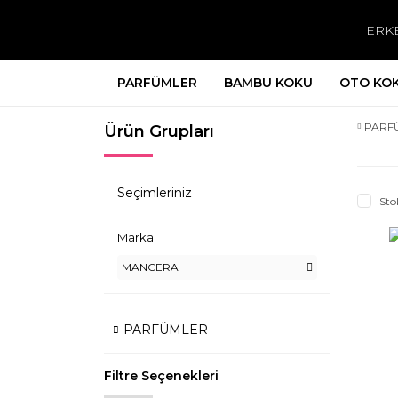
ERK
PARFÜMLER
BAMBU KOKU
OTO KO
PARF
Ürün Grupları
Seçimleriniz
Sto
Marka
MANCERA
PARFÜMLER
Filtre Seçenekleri