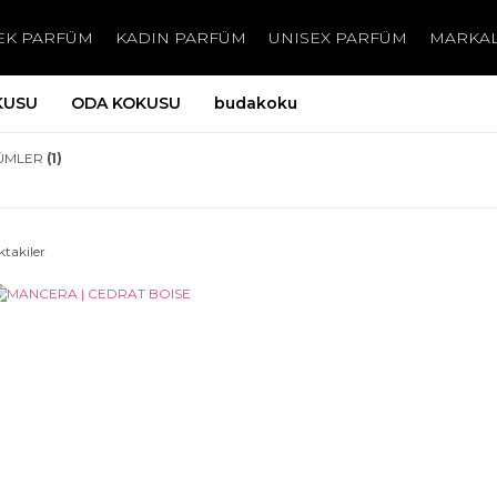
EK PARFÜM
KADIN PARFÜM
UNISEX PARFÜM
MARKA
KUSU
ODA KOKUSU
budakoku
ÜMLER
(1)
ktakiler