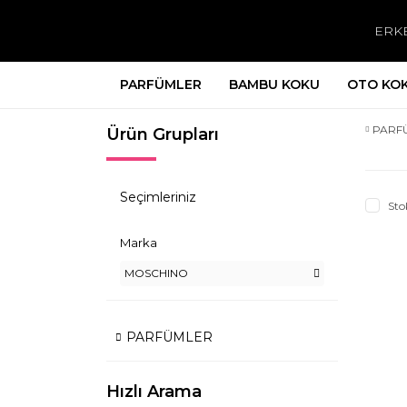
ERK
PARFÜMLER
BAMBU KOKU
OTO KO
PARF
Ürün Grupları
Seçimleriniz
Sto
Marka
MOSCHINO
PARFÜMLER
Hızlı Arama