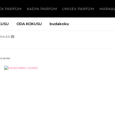
EK PARFÜM
KADIN PARFÜM
UNISEX PARFÜM
MARKA
KUSU
ODA KOKUSU
budakoku
ÜMLER
(1)
ktakiler