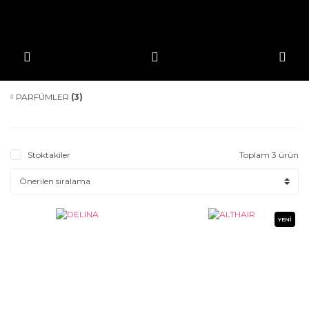
PARFÜMLER
(3)
Stoktakiler
Toplam 3 ürün
YENİ