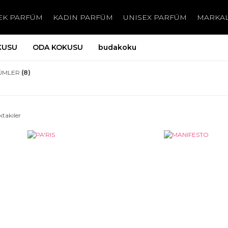
EK PARFÜM
KADIN PARFÜM
UNISEX PARFÜM
MARKA
KUSU
ODA KOKUSU
budakoku
ÜMLER
(8)
ktakiler