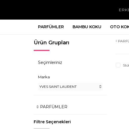
ERK
PARFÜMLER
BAMBU KOKU
OTO KO
PARF
Ürün Grupları
Seçimleriniz
Sto
Marka
YVES SAINT LAURENT
PARFÜMLER
Filtre Seçenekleri