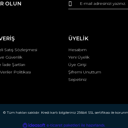
R OLUN
r.
Yorum Yaz
VERİŞ
ÜYELİK
li Satış Sözleşmesi
Hesabım
k ve Güvenlik
Yeni Üyelik
e İade Şartları
Üye Girişi
 Veriler Politikası
Şifremi Unuttum
Gönder
Sepetiniz
© Tüm hakları saklıdır. Kredi kartı bilgileriniz 256bit SSL sertifikası ile korun
ile
ideasoft
e-