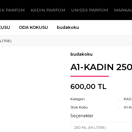
EK PARFÜM
KADIN PARFÜM
UNISEX PARFÜM
MARKA
KUSU
ODA KOKUSU
budakoku
 LİTRE)
budakoku
A1-KADIN 250
600,00 TL
Kategori
KAD
Stok Kodu
A1-K
Seçenekler