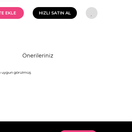
TE EKLE
HIZLI SATIN AL
Önerileriniz
sı uygun görülmüş.
rak tarafımıza iletebilirsiniz.