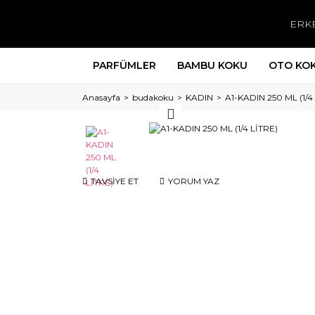
ERK
PARFÜMLER
BAMBU KOKU
OTO KO
Anasayfa
budakoku
KADIN
A1-KADIN 250 ML (1/4
TAVSİYE ET
YORUM YAZ