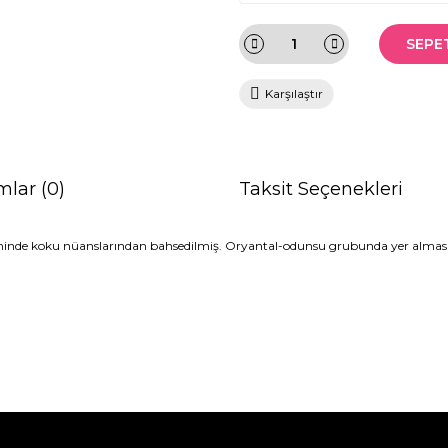
SEPE
Karşılaştır
mlar (0)
Taksit Seçenekleri
biçiminde koku nüanslarından bahsedilmiş. Oryantal-odunsu grubunda yer alma
da ve diğer konularda yetersiz gördüğünüz noktaları öneri formunu kullana
Bu ürüne ilk yorumu siz yapın!