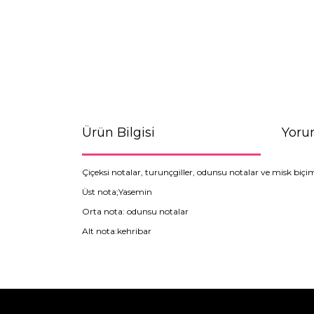
Ürün Bilgisi
Yoru
Çiçeksi notalar, turunçgiller, odunsu notalar ve misk 
Üst nota;Yasemin
Orta nota: odunsu notalar
Alt nota:kehribar
Bu ürünün fiyat bilgisi, resim, ürün açıklamaların
Görüş ve önerileriniz için teşekkür ederiz.