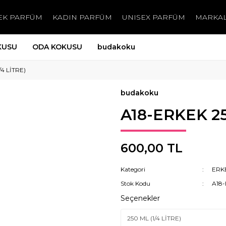
EK PARFÜM
KADIN PARFÜM
UNISEX PARFÜM
MARKA
KUSU
ODA KOKUSU
budakoku
/4 LİTRE)
budakoku
A18-ERKEK 25
600,00 TL
Kategori
ERK
Stok Kodu
A18
Seçenekler