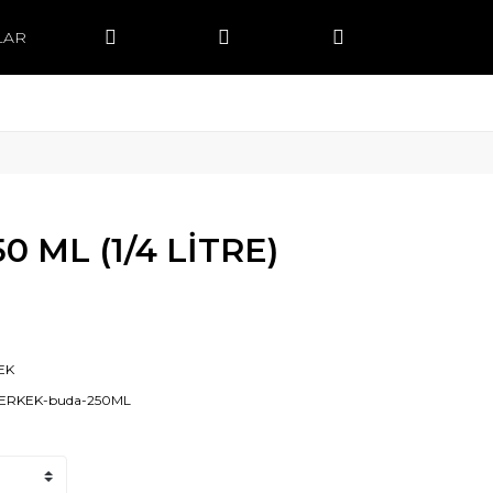
LAR
0 ML (1/4 LİTRE)
EK
-ERKEK-buda-250ML