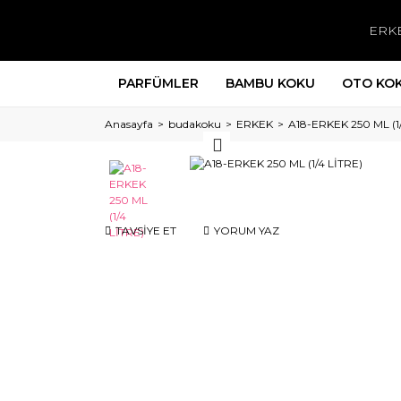
ERK
PARFÜMLER
BAMBU KOKU
OTO KO
Anasayfa
budakoku
ERKEK
A18-ERKEK 250 ML (1
TAVSİYE ET
YORUM YAZ