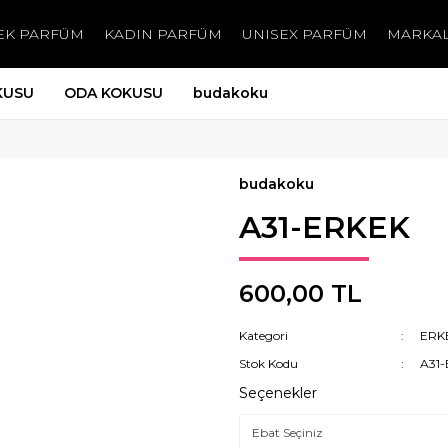
EK PARFÜM
KADIN PARFÜM
UNISEX PARFÜM
MARKA
KUSU
ODA KOKUSU
budakoku
budakoku
A31-ERKEK
600,00 TL
Kategori
ERK
Stok Kodu
A31
Seçenekler