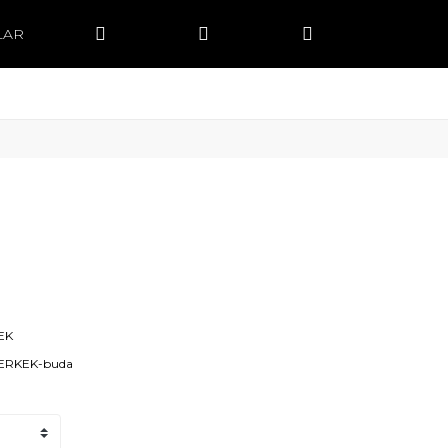
LAR
EK
-ERKEK-buda