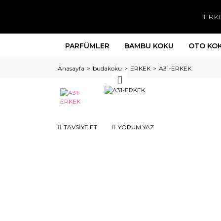
ERK
PARFÜMLER
BAMBU KOKU
OTO KO
Anasayfa
budakoku
ERKEK
A31-ERKEK
TAVSİYE ET
YORUM YAZ