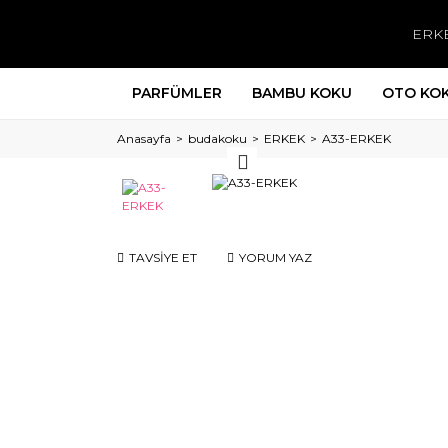
ERK
PARFÜMLER
BAMBU KOKU
OTO KO
Anasayfa
budakoku
ERKEK
A33-ERKEK
TAVSİYE ET
YORUM YAZ