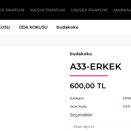
EK PARFÜM
KADIN PARFÜM
UNISEX PARFÜM
MARKA
KUSU
ODA KOKUSU
budakoku
budakoku
A33-ERKEK
600,00 TL
Kategori
ERK
Stok Kodu
A33
Seçenekler