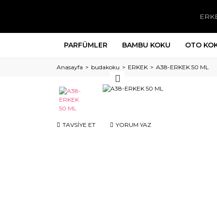
ERK
PARFÜMLER
BAMBU KOKU
OTO KO
Anasayfa
budakoku
ERKEK
A38-ERKEK 50 ML
TAVSİYE ET
YORUM YAZ