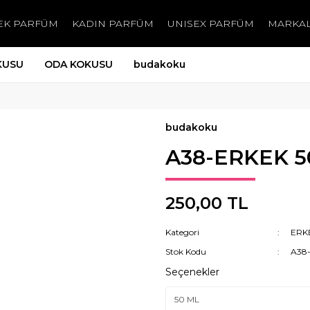
EK PARFÜM
KADIN PARFÜM
UNISEX PARFÜM
MARKA
KUSU
ODA KOKUSU
budakoku
budakoku
A38-ERKEK 5
250,00 TL
Kategori
ERK
Stok Kodu
A38
Seçenekler