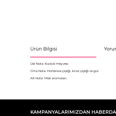
Ürün Bilgisi
Yoru
Üst Nota: Kızılcık meyvesi.
Orta Nota: Hortensia çiçeği, kiraz çiçeği ve gül.
Alt Nota: Misk aromaları.
Bu ürünün fiyat bilgisi, resim, ürün açıklamaların
Görüş ve önerileriniz için teşekkür ederiz.
KAMPANYALARIMIZDAN HABERDA
Ürün resmi kalitesiz, bozuk veya görüntülenemiyo