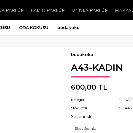
EK PARFÜM
KADIN PARFÜM
UNISEX PARFÜM
MARKA
KUSU
ODA KOKUSU
budakoku
budakoku
A43-KADIN
600,00 TL
Kategori
KAD
Stok Kodu
A43
Seçenekler