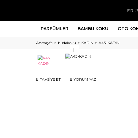
ERK
PARFÜMLER
BAMBU KOKU
OTO KO
Anasayfa
budakoku
KADIN
A43-KADIN
TAVSİYE ET
YORUM YAZ