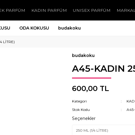
EK PARFÜM
KADIN PARFÜM
UNISEX PARFÜM
MARKA
KUSU
ODA KOKUSU
budakoku
4 LİTRE)
budakoku
A45-KADIN 25
600,00 TL
Kategori
KAD
Stok Kodu
A45
Seçenekler