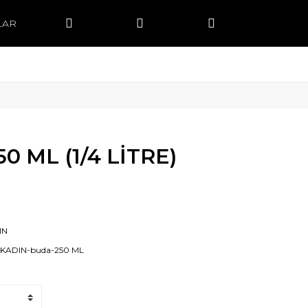
LAR
0 ML (1/4 LİTRE)
IN
-KADIN-buda-250 ML