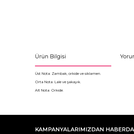
Ürün Bilgisi
Yoru
Üst Nota: Zambak, orkide ve siklamen.
Orta Nota: Lale ve şakayık.
Alt Nota: Orkide.
Bu ürünün fiyat bilgisi, resim, ürün açıklamaların
Görüş ve önerileriniz için teşekkür ederiz.
KAMPANYALARIMIZDAN HABERDA
Ürün resmi kalitesiz, bozuk veya görüntülenemiyo