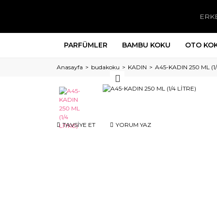
ERK
PARFÜMLER
BAMBU KOKU
OTO KO
Anasayfa
budakoku
KADIN
A45-KADIN 250 ML (1/
TAVSİYE ET
YORUM YAZ