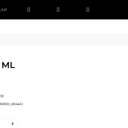
LAR
 ML
EK
ERKEK_b54e41