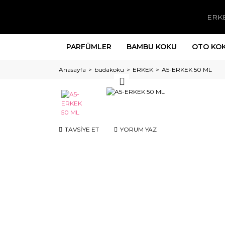
ERK
PARFÜMLER
BAMBU KOKU
OTO KO
Anasayfa
budakoku
ERKEK
A5-ERKEK 50 ML
TAVSİYE ET
YORUM YAZ