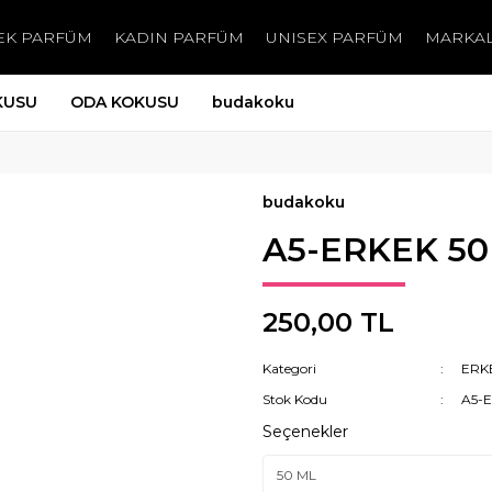
EK PARFÜM
KADIN PARFÜM
UNISEX PARFÜM
MARKA
KUSU
ODA KOKUSU
budakoku
budakoku
A5-ERKEK 50
250,00 TL
Kategori
ERK
Stok Kodu
A5-
Seçenekler