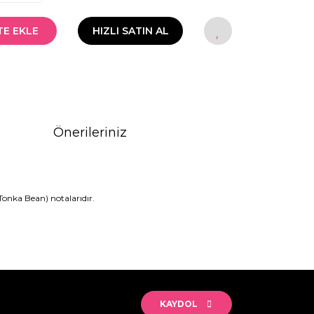
TE EKLE
HIZLI SATIN AL
Önerileriniz
Tonka Bean) notalarıdır.
rak tarafımıza iletebilirsiniz.
KAYDOL