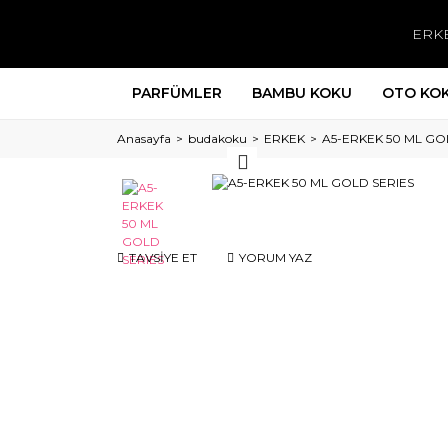
ERK
PARFÜMLER
BAMBU KOKU
OTO KO
Anasayfa
budakoku
ERKEK
A5-ERKEK 50 ML GO
TAVSİYE ET
YORUM YAZ