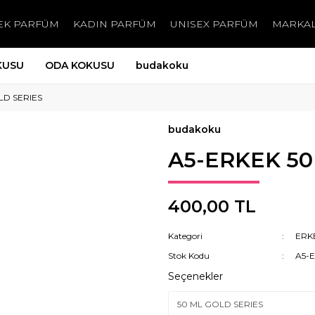
EK PARFÜM
KADIN PARFÜM
UNISEX PARFÜM
MARKA
KUSU
ODA KOKUSU
budakoku
LD SERIES
budakoku
A5-ERKEK 50
400,00 TL
Kategori
ERK
Stok Kodu
A5-
Seçenekler