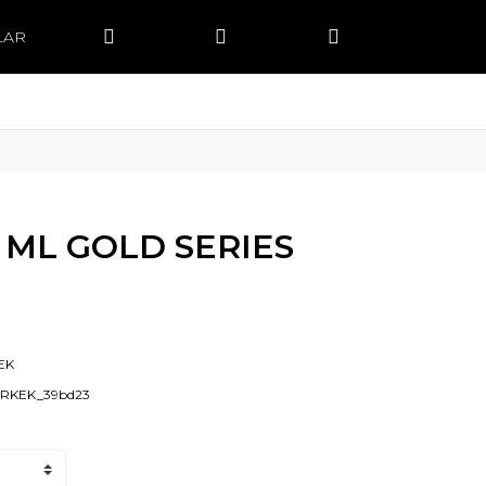
LAR
 ML GOLD SERIES
EK
ERKEK_39bd23