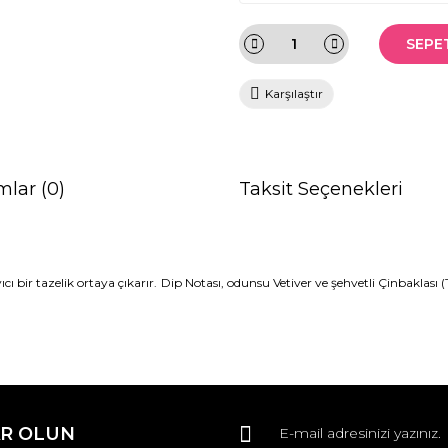
SEPE
Karşılaştır
mlar (0)
Taksit Seçenekleri
cı bir tazelik ortaya çıkarır.
Dip Notası, odunsu Vetiver ve şehvetli Çinbaklası (
da ve diğer konularda yetersiz gördüğünüz noktaları öneri formunu kullana
Bu ürüne ilk yorumu siz yapın!
Bu ürüne ilk yorumu siz yapın!
R OLUN
r.
Yorum Yaz