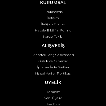
Ürün fiyatı diğer sitelerden daha pahalı.
KURUMSAL
Bu ürüne benzer farklı alternatifler olmalı.
Hakkımızda
İletişim
İletişim Formu
Havale Bildirim Formu
Kargo Takibi
Gönder
ALIŞVERİŞ
Mesafeli Satış Sözleşmesi
Gizlilik ve Güvenlik
İptal ve İade Şartları
Kişisel Veriler Politikası
ÜYELİK
Hesabım
Yeni Üyelik
Üye Girişi