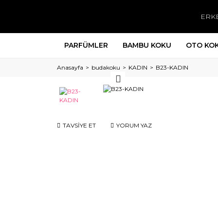
ERK
PARFÜMLER
BAMBU KOKU
OTO KO
Anasayfa
budakoku
KADIN
B23-KADIN
TAVSİYE ET
YORUM YAZ