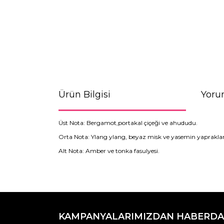
Ürün Bilgisi
Yoru
Üst Nota: Bergamot,portakal çiçeği ve ahududu.
Orta Nota: Ylang ylang, beyaz misk ve yasemin yapraklar
Alt Nota: Amber ve tonka fasulyesi.
Bu ürünün fiyat bilgisi, resim, ürün açıklamaların
Görüş ve önerileriniz için teşekkür ederiz.
KAMPANYALARIMIZDAN HABERDA
Ürün resmi kalitesiz, bozuk veya görüntülenemiyo