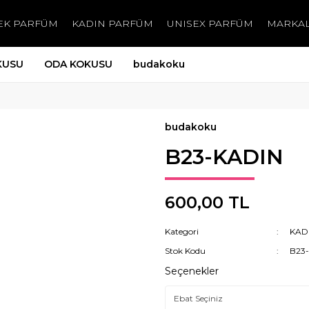
EK PARFÜM
KADIN PARFÜM
UNISEX PARFÜM
MARKA
KUSU
ODA KOKUSU
budakoku
budakoku
B23-KADIN
600,00 TL
Kategori
KAD
Stok Kodu
B23
Seçenekler