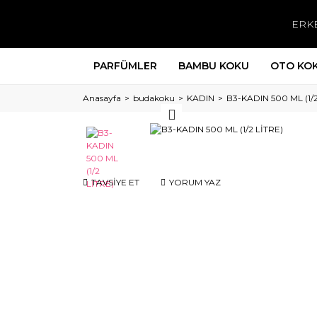
ERK
PARFÜMLER
BAMBU KOKU
OTO KO
Anasayfa
budakoku
KADIN
B3-KADIN 500 ML (1/2
TAVSİYE ET
YORUM YAZ