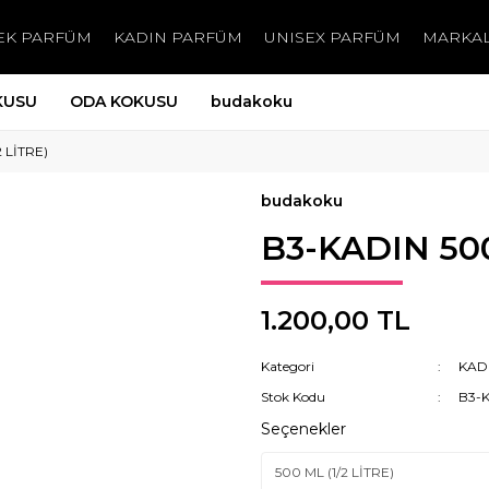
EK PARFÜM
KADIN PARFÜM
UNISEX PARFÜM
MARKA
KUSU
ODA KOKUSU
budakoku
 LİTRE)
budakoku
B3-KADIN 500
1.200,00 TL
Kategori
KAD
Stok Kodu
B3-
Seçenekler