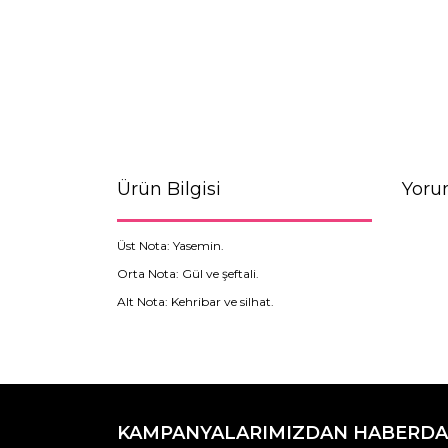
Ürün Bilgisi
Yoru
Üst Nota: Yasemin.
Orta Nota: Gül ve şeftali.
Alt Nota: Kehribar ve silhat.
Bu ürünün fiyat bilgisi, resim, ürün açıklamaların
Görüş ve önerileriniz için teşekkür ederiz.
KAMPANYALARIMIZDAN HABERDA
Ürün resmi kalitesiz, bozuk veya görüntülenemiyo