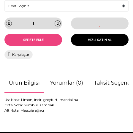
SEPETE EKLE
HIZLI SATIN AL
Karşılaştır
Ürün Bilgisi
Yorumlar (0)
Taksit Seçenek
Üst Nota: Limon, incir, greyfurt, mandalina
Orta Nota: Sümbül, zambak
Alt Nota: Massoia ağacı
Bu ürünün fiyat bilgisi, resim, ürün açıklamalarında ve diğer
konularda yetersiz gördüğünüz noktaları öneri formunu